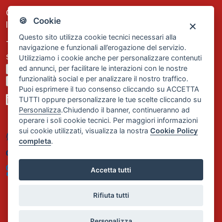
C.F. e P.IVA: 13474420158
🍪 Cookie
Iscrizione REA Milano n. 1656740
Questo sito utilizza cookie tecnici necessari alla
Tel. +39 02 2838 1307
navigazione e funzionali all’erogazione del servizio.
segreteria@comservizi.eu
Utilizziamo i cookie anche per personalizzare contenuti
ed annunci, per facilitare le interazioni con le nostre
Privacy Policy
funzionalità social e per analizzare il nostro traffico.
Cookie Policy
Puoi esprimere il tuo consenso cliccando su ACCETTA
TUTTI oppure personalizzare le tue scelte cliccando su
Personalizza
.Chiudendo il banner, continueranno ad
operare i soli cookie tecnici. Per maggiori informazioni
sui cookie utilizzati, visualizza la nostra
Cookie Policy
completa
.
Accetta tutti
Rifiuta tutti
Personalizza