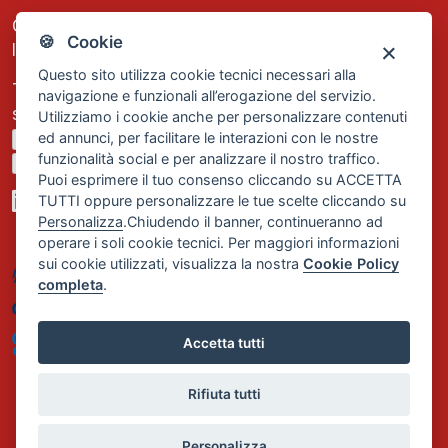
C.F. e P.IVA: 13474420158
🍪 Cookie
Iscrizione REA Milano n. 1656740
Questo sito utilizza cookie tecnici necessari alla
Tel. +39 02 2838 1307
navigazione e funzionali all’erogazione del servizio.
segreteria@comservizi.eu
Utilizziamo i cookie anche per personalizzare contenuti
ed annunci, per facilitare le interazioni con le nostre
Privacy Policy
funzionalità social e per analizzare il nostro traffico.
Cookie Policy
Puoi esprimere il tuo consenso cliccando su ACCETTA
TUTTI oppure personalizzare le tue scelte cliccando su
Personalizza
.Chiudendo il banner, continueranno ad
operare i soli cookie tecnici. Per maggiori informazioni
sui cookie utilizzati, visualizza la nostra
Cookie Policy
completa
.
Accetta tutti
Rifiuta tutti
Personalizza