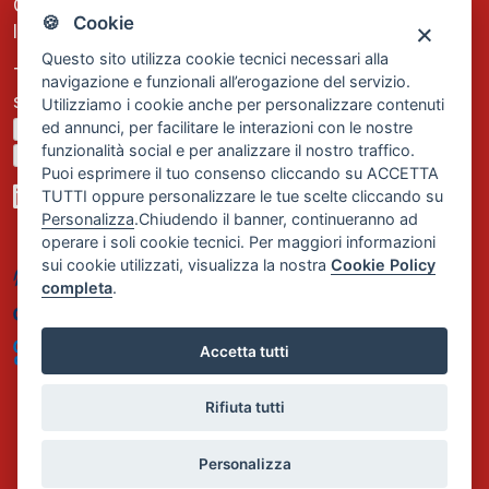
C.F. e P.IVA: 13474420158
🍪 Cookie
Iscrizione REA Milano n. 1656740
Questo sito utilizza cookie tecnici necessari alla
Tel. +39 02 2838 1307
navigazione e funzionali all’erogazione del servizio.
segreteria@comservizi.eu
Utilizziamo i cookie anche per personalizzare contenuti
ed annunci, per facilitare le interazioni con le nostre
Privacy Policy
funzionalità social e per analizzare il nostro traffico.
Cookie Policy
Puoi esprimere il tuo consenso cliccando su ACCETTA
TUTTI oppure personalizzare le tue scelte cliccando su
Personalizza
.Chiudendo il banner, continueranno ad
operare i soli cookie tecnici. Per maggiori informazioni
sui cookie utilizzati, visualizza la nostra
Cookie Policy
completa
.
Accetta tutti
Rifiuta tutti
Personalizza