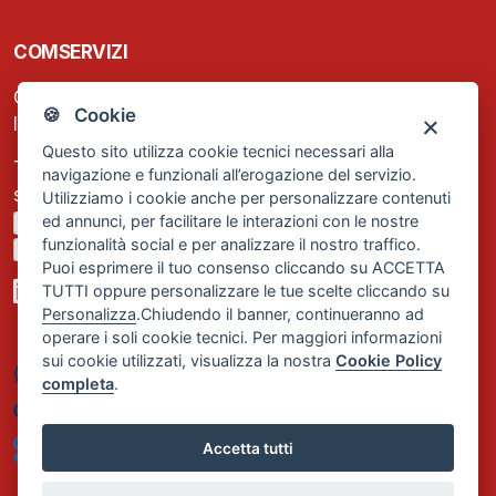
COMSERVIZI
C.F. e P.IVA: 13474420158
🍪 Cookie
Iscrizione REA Milano n. 1656740
Questo sito utilizza cookie tecnici necessari alla
Tel. +39 02 2838 1307
navigazione e funzionali all’erogazione del servizio.
segreteria@comservizi.eu
Utilizziamo i cookie anche per personalizzare contenuti
ed annunci, per facilitare le interazioni con le nostre
Privacy Policy
funzionalità social e per analizzare il nostro traffico.
Cookie Policy
Puoi esprimere il tuo consenso cliccando su ACCETTA
TUTTI oppure personalizzare le tue scelte cliccando su
Personalizza
.Chiudendo il banner, continueranno ad
operare i soli cookie tecnici. Per maggiori informazioni
sui cookie utilizzati, visualizza la nostra
Cookie Policy
completa
.
Accetta tutti