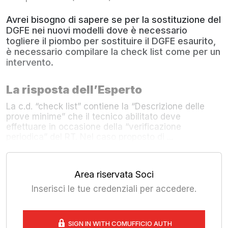
Avrei bisogno di sapere se per la sostituzione del
DGFE nei nuovi modelli dove è necessario
togliere il piombo per sostituire il DGFE esaurito,
è necessario compilare la check list come per un
intervento.
La risposta dell’Esperto
La c.d. “check list” contiene la “Descrizione delle
prove minime” che il tecnico abilitato deve
effettuare in occasione della “verificazione
periodica” del RT. Nel caso proposto di ...
Area riservata Soci
Inserisci le tue credenziali per accedere.
SIGN IN WITH COMUFFICIO AUTH