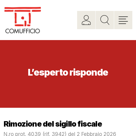
L’esperto risponde
Rimozione del sigillo fiscale
N.ro prot. 4039 (rif. 3942) del 2 Febbraio 2026