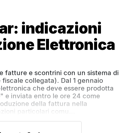
ar: indicazioni
zione Elettronica
te fatture e scontrini con un sistema di
fiscale collegata). Dal 1 gennaio
elettronica che deve essere prodotta
 e inviata entro le ore 24 come
roduzione della fattura nella
zioni particolari comu...