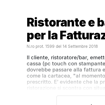
Ristorante e b
per la Fattura
N.ro prot. 1599 del 14 Settembre 2018
Il cliente, ristoratore/bar, emet
cassa (pc touch con stampante 
dovrebbe passare alla fattura 
come la cartacea, "al momento"
prescritto. E’ evidente che la p
ristorazione si scontra con situa