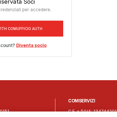
iservata Soci
 credenziali per accedere.
WITH COMUFFICIO AUTH
ccount?
Diventa socio
COMSERVIZI
0151
C.F. e P.IVA: 13474420