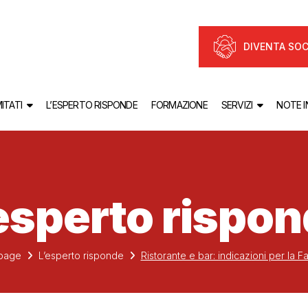
DIVENTA SOC
ITATI
L’ESPERTO RISPONDE
FORMAZIONE
SERVIZI
NOTE 
esperto rispo
page
L’esperto risponde
Ristorante e bar: indicazioni per la F