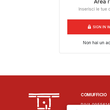
Area r
Inserisci le tue
SIGN IN 
Non hai un a
COMUFFICIO
P.IVA 0955614