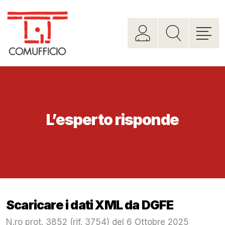
L’esperto risponde
Scaricare i dati XML da DGFE
N.ro prot. 3852 (rif. 3754) del 6 Ottobre 2025