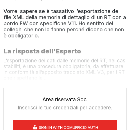
Vorrei sapere se è tassativo l’esportazione del
file XML della memoria di dettaglio di un RT con a
bordo FW con specifiche V11. Ho sentito dei
colleghi che non lo fanno perché dicono che non
è obbligatorio.
La risposta dell’Esperto
L’esportazione dei dati dalle memorie del RT, nei casi
stabiliti, è una procedura obbligatoria, da effettuare
in conformità all’apposito tracciato XML V3, per i RT
che rispettano le ...
Area riservata Soci
Inserisci le tue credenziali per accedere.
SIGN IN WITH COMUFFICIO AUTH