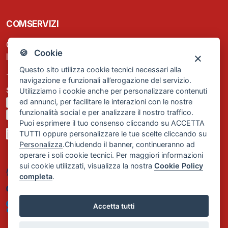
COMSERVIZI
C.F. e P.IVA: 13474420158
🍪 Cookie
Iscrizione REA Milano n. 1656740
Questo sito utilizza cookie tecnici necessari alla
Tel. +39 02 2838 1307
navigazione e funzionali all’erogazione del servizio.
segreteria@comservizi.eu
Utilizziamo i cookie anche per personalizzare contenuti
ed annunci, per facilitare le interazioni con le nostre
Privacy Policy
funzionalità social e per analizzare il nostro traffico.
Cookie Policy
Puoi esprimere il tuo consenso cliccando su ACCETTA
TUTTI oppure personalizzare le tue scelte cliccando su
Personalizza
.Chiudendo il banner, continueranno ad
operare i soli cookie tecnici. Per maggiori informazioni
sui cookie utilizzati, visualizza la nostra
Cookie Policy
completa
.
Accetta tutti