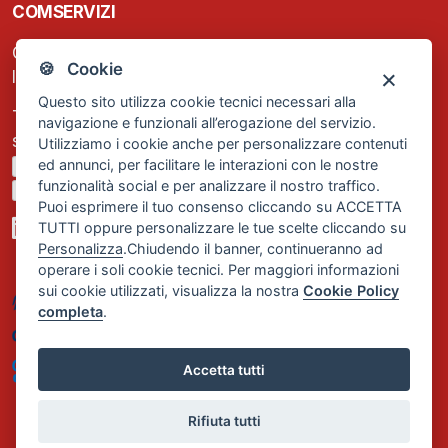
COMSERVIZI
C.F. e P.IVA: 13474420158
🍪 Cookie
Iscrizione REA Milano n. 1656740
Questo sito utilizza cookie tecnici necessari alla
Tel. +39 02 2838 1307
navigazione e funzionali all’erogazione del servizio.
segreteria@comservizi.eu
Utilizziamo i cookie anche per personalizzare contenuti
ed annunci, per facilitare le interazioni con le nostre
Privacy Policy
funzionalità social e per analizzare il nostro traffico.
Cookie Policy
Puoi esprimere il tuo consenso cliccando su ACCETTA
TUTTI oppure personalizzare le tue scelte cliccando su
Personalizza
.Chiudendo il banner, continueranno ad
operare i soli cookie tecnici. Per maggiori informazioni
sui cookie utilizzati, visualizza la nostra
Cookie Policy
completa
.
Accetta tutti
Rifiuta tutti