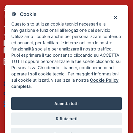
C.F. e P.IVA: 13474420158
🍪 Cookie
Iscrizione REA Milano n. 1656740
Questo sito utilizza cookie tecnici necessari alla
Tel. +39 02 2838 1307
navigazione e funzionali all’erogazione del servizio.
segreteria@comservizi.eu
Utilizziamo i cookie anche per personalizzare contenuti
ed annunci, per facilitare le interazioni con le nostre
Privacy Policy
funzionalità social e per analizzare il nostro traffico.
Cookie Policy
Puoi esprimere il tuo consenso cliccando su ACCETTA
TUTTI oppure personalizzare le tue scelte cliccando su
Personalizza
.Chiudendo il banner, continueranno ad
operare i soli cookie tecnici. Per maggiori informazioni
sui cookie utilizzati, visualizza la nostra
Cookie Policy
completa
.
Accetta tutti
Rifiuta tutti