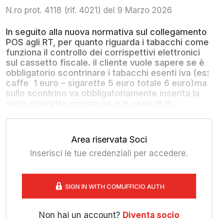
N.ro prot. 4118 (rif. 4021) del 9 Marzo 2026
In seguito alla nuova normativa sul collegamento
POS agli RT, per quanto riguarda i tabacchi come
funziona il controllo dei corrispettivi elettronici
sul cassetto fiscale. il cliente vuole sapere se è
obbligatorio scontrinare i tabacchi esenti iva (es:
caffe 1 euro – sigarette 5 euro totale 6 euro)ma
sullo scontrino va obbligatoriamente inserita la
voce sigarette oppure no e in caso di di...
Area riservata Soci
Inserisci le tue credenziali per accedere.
SIGN IN WITH COMUFFICIO AUTH
Non hai un account?
Diventa socio