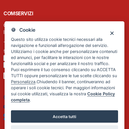
COMSERVIZI
C.F. e P.IVA: 13474420158
🍪 Cookie
Iscrizione REA Milano n. 1656740
Questo sito utilizza cookie tecnici necessari alla
Tel. +39 02 2838 1307
navigazione e funzionali all’erogazione del servizio.
segreteria@comservizi.eu
Utilizziamo i cookie anche per personalizzare contenuti
ed annunci, per facilitare le interazioni con le nostre
Privacy Policy
funzionalità social e per analizzare il nostro traffico.
Cookie Policy
Puoi esprimere il tuo consenso cliccando su ACCETTA
TUTTI oppure personalizzare le tue scelte cliccando su
Personalizza
.Chiudendo il banner, continueranno ad
operare i soli cookie tecnici. Per maggiori informazioni
sui cookie utilizzati, visualizza la nostra
Cookie Policy
completa
.
Accetta tutti