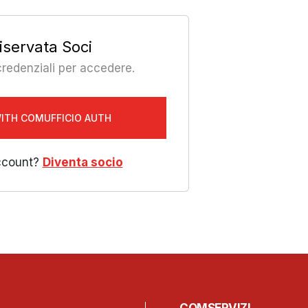
iservata Soci
 credenziali per accedere.
WITH COMUFFICIO AUTH
ccount?
Diventa socio