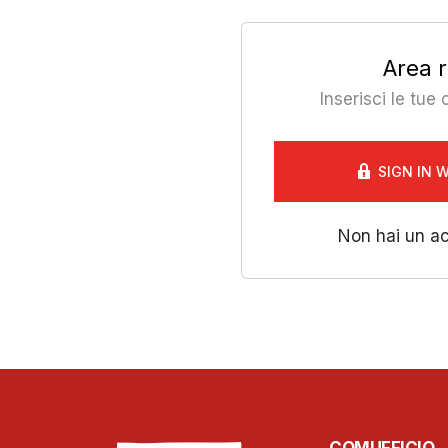
Area r
Inserisci le tue
SIGN IN 
Non hai un a