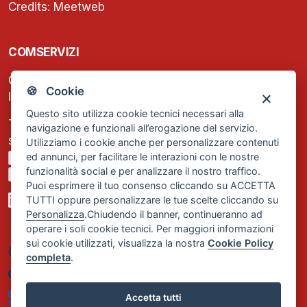
Credits:
Meetweb
COMSERVIZI
C.F. e P.IVA: 13474420158
🍪 Cookie
Iscrizione REA Milano n. 1656740
Questo sito utilizza cookie tecnici necessari alla
Tel. +39 02 2838 1307
navigazione e funzionali all’erogazione del servizio.
segreteria@comservizi.eu
Utilizziamo i cookie anche per personalizzare contenuti
ed annunci, per facilitare le interazioni con le nostre
Privacy Policy
funzionalità social e per analizzare il nostro traffico.
Cookie Policy
Puoi esprimere il tuo consenso cliccando su ACCETTA
TUTTI oppure personalizzare le tue scelte cliccando su
Personalizza
.Chiudendo il banner, continueranno ad
operare i soli cookie tecnici. Per maggiori informazioni
sui cookie utilizzati, visualizza la nostra
Cookie Policy
completa
.
Accetta tutti