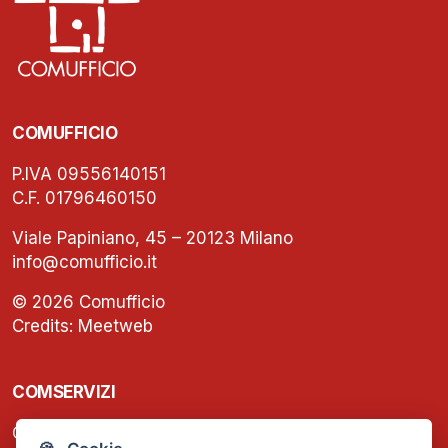
COMUFFICIO
P.IVA 09556140151
C.F. 01796460150
Viale Papiniano, 45 – 20123 Milano
info@comufficio.it
© 2026 Comufficio
Credits:
Meetweb
COMSERVIZI
C.F. e P.IVA: 13474420158