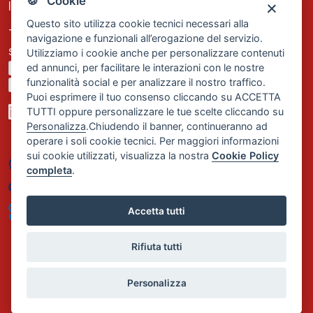
🍪 Cookie
Iscrizione REA Milano n. 1656740
Questo sito utilizza cookie tecnici necessari alla
Tel. +39 02 2838 1307
navigazione e funzionali all’erogazione del servizio.
segreteria@comservizi.eu
Utilizziamo i cookie anche per personalizzare contenuti
ed annunci, per facilitare le interazioni con le nostre
Privacy Policy
funzionalità social e per analizzare il nostro traffico.
Cookie Policy
Puoi esprimere il tuo consenso cliccando su ACCETTA
TUTTI oppure personalizzare le tue scelte cliccando su
Personalizza
.Chiudendo il banner, continueranno ad
operare i soli cookie tecnici. Per maggiori informazioni
sui cookie utilizzati, visualizza la nostra
Cookie Policy
completa
.
Accetta tutti
Rifiuta tutti
Personalizza