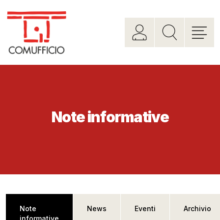
Note informative
Note
News
Eventi
Archivio
informative