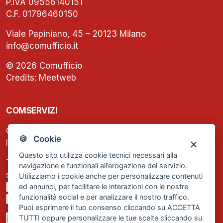
P.IVA 09556140151
C.F. 01796460150
Viale Papiniano, 45 – 20123 Milano
info@comufficio.it
© 2026 Comufficio
Credits:
Meetweb
COMSERVIZI
C.F. e P.IVA: 13474420158
🍪 Cookie
Iscrizione REA Milano n. 1656740
Questo sito utilizza cookie tecnici necessari alla
Tel. +39 02 2838 1307
navigazione e funzionali all’erogazione del servizio.
segreteria@comservizi.eu
Utilizziamo i cookie anche per personalizzare contenuti
ed annunci, per facilitare le interazioni con le nostre
Privacy Policy
funzionalità social e per analizzare il nostro traffico.
Cookie Policy
Puoi esprimere il tuo consenso cliccando su ACCETTA
TUTTI oppure personalizzare le tue scelte cliccando su