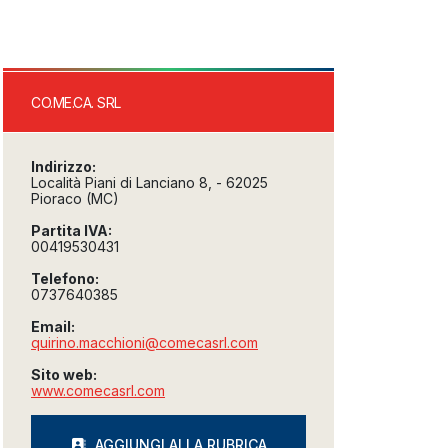
CO.ME.CA. SRL
Indirizzo:
Località Piani di Lanciano 8, - 62025
Pioraco (MC)
Partita IVA:
00419530431
Telefono:
0737640385
Email:
quirino.macchioni@comecasrl.com
Sito web:
www.comecasrl.com
AGGIUNGI ALLA RUBRICA