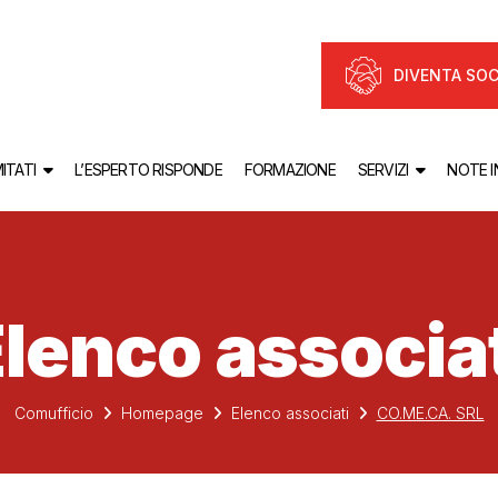
DIVENTA SOC
ITATI
L’ESPERTO RISPONDE
FORMAZIONE
SERVIZI
NOTE 
lenco associa
Comufficio
Homepage
Elenco associati
CO.ME.CA. SRL