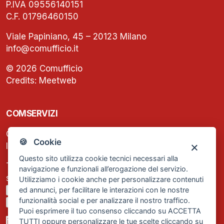
P.IVA 09556140151
C.F. 01796460150
Viale Papiniano, 45 – 20123 Milano
info@comufficio.it
© 2026 Comufficio
Credits:
Meetweb
COMSERVIZI
C.F. e P.IVA: 13474420158
🍪 Cookie
Iscrizione REA Milano n. 1656740
Questo sito utilizza cookie tecnici necessari alla
Tel. +39 02 2838 1307
navigazione e funzionali all’erogazione del servizio.
segreteria@comservizi.eu
Utilizziamo i cookie anche per personalizzare contenuti
ed annunci, per facilitare le interazioni con le nostre
Privacy Policy
funzionalità social e per analizzare il nostro traffico.
Cookie Policy
Puoi esprimere il tuo consenso cliccando su ACCETTA
TUTTI oppure personalizzare le tue scelte cliccando su