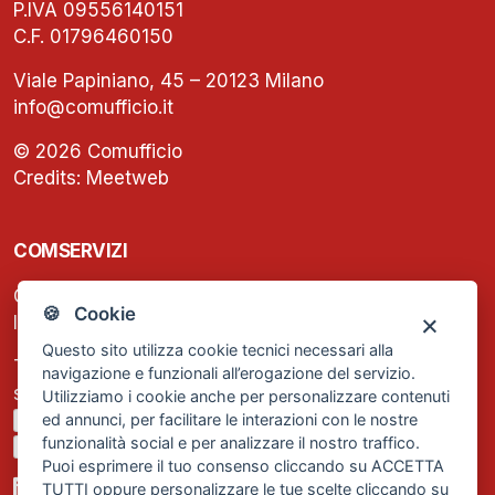
P.IVA 09556140151
C.F. 01796460150
Viale Papiniano, 45 – 20123 Milano
info@comufficio.it
© 2026 Comufficio
Credits:
Meetweb
COMSERVIZI
C.F. e P.IVA: 13474420158
🍪 Cookie
Iscrizione REA Milano n. 1656740
Questo sito utilizza cookie tecnici necessari alla
Tel. +39 02 2838 1307
navigazione e funzionali all’erogazione del servizio.
segreteria@comservizi.eu
Utilizziamo i cookie anche per personalizzare contenuti
ed annunci, per facilitare le interazioni con le nostre
Privacy Policy
funzionalità social e per analizzare il nostro traffico.
Cookie Policy
Puoi esprimere il tuo consenso cliccando su ACCETTA
TUTTI oppure personalizzare le tue scelte cliccando su