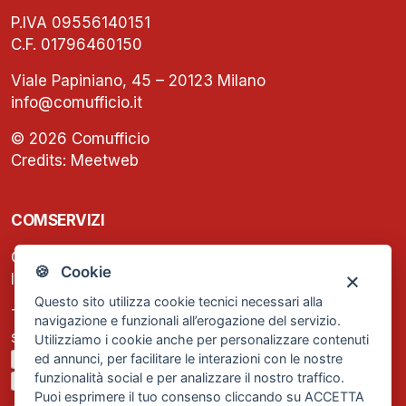
P.IVA 09556140151
C.F. 01796460150
Viale Papiniano, 45 – 20123 Milano
info@comufficio.it
© 2026 Comufficio
Credits:
Meetweb
COMSERVIZI
C.F. e P.IVA: 13474420158
🍪 Cookie
Iscrizione REA Milano n. 1656740
Questo sito utilizza cookie tecnici necessari alla
Tel. +39 02 2838 1307
navigazione e funzionali all’erogazione del servizio.
segreteria@comservizi.eu
Utilizziamo i cookie anche per personalizzare contenuti
ed annunci, per facilitare le interazioni con le nostre
Privacy Policy
funzionalità social e per analizzare il nostro traffico.
Cookie Policy
Puoi esprimere il tuo consenso cliccando su ACCETTA