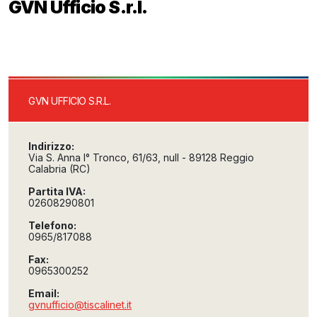
GVN Ufficio S.r.l.
GVN UFFICIO S.R.L.
Indirizzo:
Via S. Anna I° Tronco, 61/63, null - 89128 Reggio
Calabria (RC)
Partita IVA:
02608290801
Telefono:
0965/817088
Fax:
0965300252
Email:
gvnufficio@tiscalinet.it