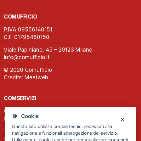
COMUFFICIO
P.IVA 09556140151
C.F. 01796460150
Viale Papiniano, 45 – 20123 Milano
info@comufficio.it
© 2026 Comufficio
Credits:
Meetweb
COMSERVIZI
C.F. e P.IVA: 13474420158
🍪 Cookie
Iscrizione REA Milano n. 1656740
Questo sito utilizza cookie tecnici necessari alla
Tel. +39 02 2838 1307
navigazione e funzionali all’erogazione del servizio.
segreteria@comservizi.eu
Utilizziamo i cookie anche per personalizzare contenuti