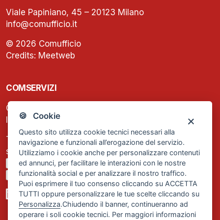
Viale Papiniano, 45 – 20123 Milano
info@comufficio.it
© 2026 Comufficio
Credits:
Meetweb
COMSERVIZI
C.F. e P.IVA: 13474420158
🍪 Cookie
Iscrizione REA Milano n. 1656740
Questo sito utilizza cookie tecnici necessari alla
Tel. +39 02 2838 1307
navigazione e funzionali all’erogazione del servizio.
segreteria@comservizi.eu
Utilizziamo i cookie anche per personalizzare contenuti
ed annunci, per facilitare le interazioni con le nostre
Privacy Policy
funzionalità social e per analizzare il nostro traffico.
Cookie Policy
Puoi esprimere il tuo consenso cliccando su ACCETTA
TUTTI oppure personalizzare le tue scelte cliccando su
Personalizza
.Chiudendo il banner, continueranno ad
operare i soli cookie tecnici. Per maggiori informazioni