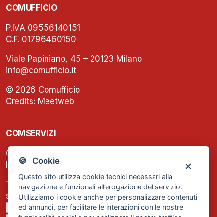
COMUFFICIO
P.IVA 09556140151
C.F. 01796460150
Viale Papiniano, 45 – 20123 Milano
info@comufficio.it
© 2026 Comufficio
Credits:
Meetweb
COMSERVIZI
C.F. e P.IVA: 13474420158
🍪 Cookie
Iscrizione REA Milano n. 1656740
Questo sito utilizza cookie tecnici necessari alla
Tel. +39 02 2838 1307
navigazione e funzionali all’erogazione del servizio.
segreteria@comservizi.eu
Utilizziamo i cookie anche per personalizzare contenuti
ed annunci, per facilitare le interazioni con le nostre
Privacy Policy