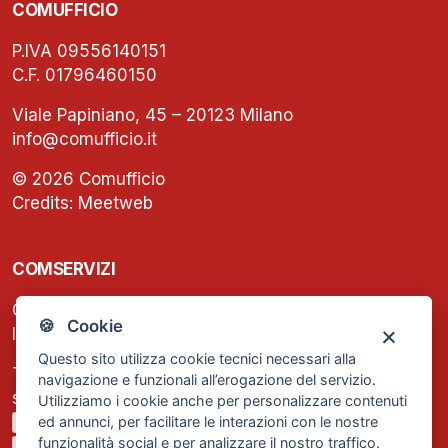
COMUFFICIO
P.IVA 09556140151
C.F. 01796460150
Viale Papiniano, 45 – 20123 Milano
info@comufficio.it
© 2026 Comufficio
Credits:
Meetweb
COMSERVIZI
C.F. e P.IVA: 13474420158
🍪 Cookie
Iscrizione REA Milano n. 1656740
Questo sito utilizza cookie tecnici necessari alla
Tel. +39 02 2838 1307
navigazione e funzionali all’erogazione del servizio.
segreteria@comservizi.eu
Utilizziamo i cookie anche per personalizzare contenuti
ed annunci, per facilitare le interazioni con le nostre
Privacy Policy
funzionalità social e per analizzare il nostro traffico.
Cookie Policy