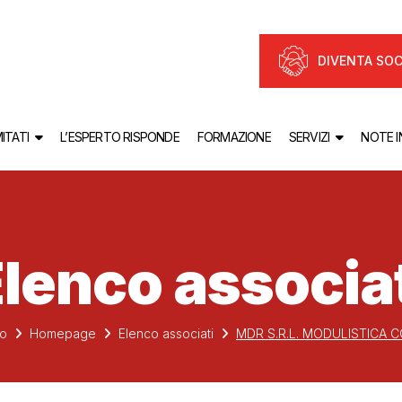
DIVENTA SOC
ITATI
L’ESPERTO RISPONDE
FORMAZIONE
SERVIZI
NOTE 
lenco associa
io
Homepage
Elenco associati
MDR S.R.L. MODULISTICA 