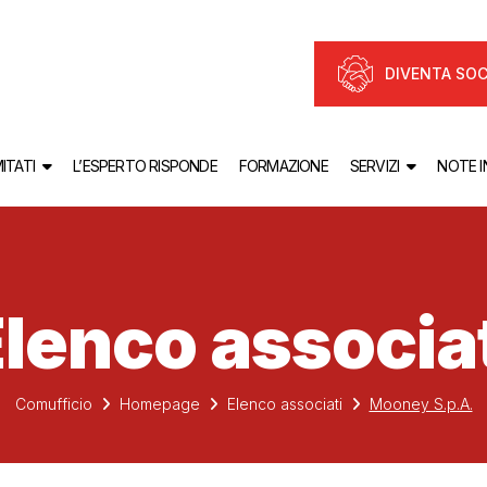
DIVENTA SOC
ITATI
L’ESPERTO RISPONDE
FORMAZIONE
SERVIZI
NOTE 
lenco associa
Comufficio
Homepage
Elenco associati
Mooney S.p.A.