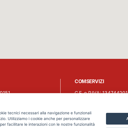
COMSERVIZI
0151
C.F. e P.IVA: 13474420
150
Iscrizione REA Milano 
o, 45 – 20123 Milano
Tel. +39 02 2838 1307
okie tecnici necessari alla navigazione e funzionali
o.it
segreteria@comservizi
izio. Utilizziamo i cookie anche per personalizzare
A
er facilitare le interazioni con le nostre funzionalità
Privacy Policy