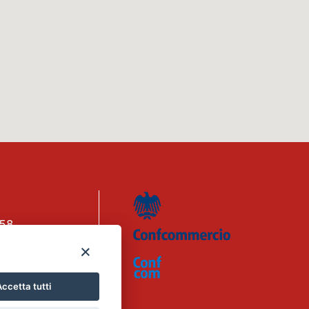
158
n. 1656740
.eu
ccetta tutti