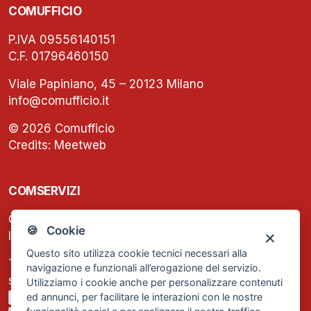
COMUFFICIO
P.IVA 09556140151
C.F. 01796460150
Viale Papiniano, 45 – 20123 Milano
info@comufficio.it
© 2026 Comufficio
Credits:
Meetweb
COMSERVIZI
C.F. e P.IVA: 13474420158
🍪 Cookie
Iscrizione REA Milano n. 1656740
Questo sito utilizza cookie tecnici necessari alla
Tel. +39 02 2838 1307
navigazione e funzionali all’erogazione del servizio.
segreteria@comservizi.eu
Utilizziamo i cookie anche per personalizzare contenuti
ed annunci, per facilitare le interazioni con le nostre
Privacy Policy