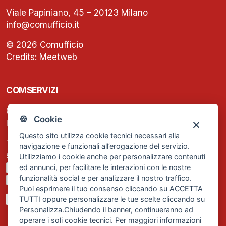
Viale Papiniano, 45 – 20123 Milano
info@comufficio.it
© 2026 Comufficio
Credits:
Meetweb
COMSERVIZI
C.F. e P.IVA: 13474420158
🍪 Cookie
Iscrizione REA Milano n. 1656740
Questo sito utilizza cookie tecnici necessari alla
Tel. +39 02 2838 1307
navigazione e funzionali all’erogazione del servizio.
segreteria@comservizi.eu
Utilizziamo i cookie anche per personalizzare contenuti
ed annunci, per facilitare le interazioni con le nostre
Privacy Policy
funzionalità social e per analizzare il nostro traffico.
Cookie Policy
Puoi esprimere il tuo consenso cliccando su ACCETTA
TUTTI oppure personalizzare le tue scelte cliccando su
Personalizza
.Chiudendo il banner, continueranno ad
operare i soli cookie tecnici. Per maggiori informazioni