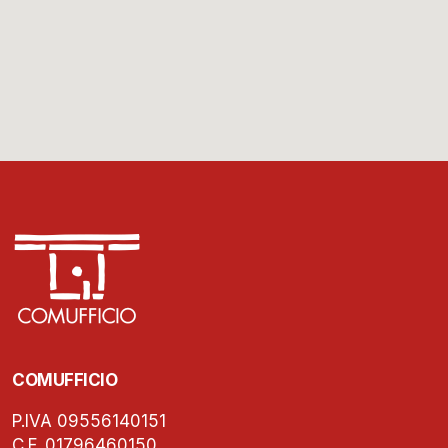
COMUFFICIO
P.IVA 09556140151
C.F. 01796460150