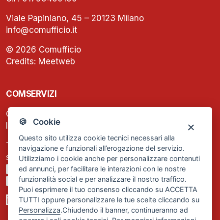
Viale Papiniano, 45 – 20123 Milano
info@comufficio.it
© 2026 Comufficio
Credits:
Meetweb
COMSERVIZI
C.F. e P.IVA: 13474420158
🍪 Cookie
Iscrizione REA Milano n. 1656740
Questo sito utilizza cookie tecnici necessari alla
Tel. +39 02 2838 1307
navigazione e funzionali all’erogazione del servizio.
segreteria@comservizi.eu
Utilizziamo i cookie anche per personalizzare contenuti
ed annunci, per facilitare le interazioni con le nostre
Privacy Policy
funzionalità social e per analizzare il nostro traffico.
Cookie Policy
Puoi esprimere il tuo consenso cliccando su ACCETTA
TUTTI oppure personalizzare le tue scelte cliccando su
Personalizza
.Chiudendo il banner, continueranno ad