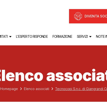
DIVENTA SOC
ITATI
L’ESPERTO RISPONDE
FORMAZIONE
SERVIZI
NOTE 
lenco associa
Homepage
Elenco associati
Tecnocopi S.n.c. di Giangrandi C