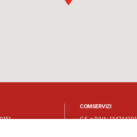
COMSERVIZI
0151
C.F. e P.IVA: 13474420
150
Iscrizione REA Milano 