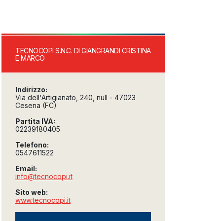
TECNOCOPI S.N.C. DI GIANGRANDI CRISTINA
E MARCO
Indirizzo:
Via dell'Artigianato, 240, null - 47023
Cesena (FC)
Partita IVA:
02239180405
Telefono:
0547611522
Email:
info@tecnocopi.it
Sito web:
www.tecnocopi.it