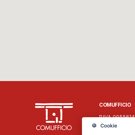
COMUFFICIO
P.IVA 0955614
C.F. 01796460
🍪 Cookie