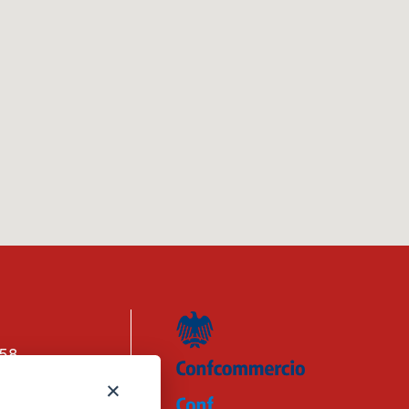
158
n. 1656740