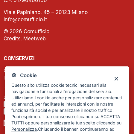
C.F. 01796460150
Viale Papiniano, 45 – 20123 Milano
info@comufficio.it
© 2026 Comufficio
Credits:
Meetweb
COMSERVIZI
C.F. e P.IVA: 13474420158
🍪 Cookie
Iscrizione REA Milano n. 1656740
Questo sito utilizza cookie tecnici necessari alla
Tel. +39 02 2838 1307
navigazione e funzionali all’erogazione del servizio.
segreteria@comservizi.eu
Utilizziamo i cookie anche per personalizzare contenuti
ed annunci, per facilitare le interazioni con le nostre
Privacy Policy
funzionalità social e per analizzare il nostro traffico.
Cookie Policy
Puoi esprimere il tuo consenso cliccando su ACCETTA
TUTTI oppure personalizzare le tue scelte cliccando su
Personalizza
.Chiudendo il banner, continueranno ad