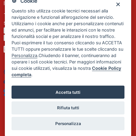
🍪 Cookie
Iscrizione REA Milano n. 1656740
Questo sito utilizza cookie tecnici necessari alla
Tel. +39 02 2838 1307
navigazione e funzionali all’erogazione del servizio.
segreteria@comservizi.eu
Utilizziamo i cookie anche per personalizzare contenuti
ed annunci, per facilitare le interazioni con le nostre
Privacy Policy
funzionalità social e per analizzare il nostro traffico.
Cookie Policy
Puoi esprimere il tuo consenso cliccando su ACCETTA
TUTTI oppure personalizzare le tue scelte cliccando su
Personalizza
.Chiudendo il banner, continueranno ad
operare i soli cookie tecnici. Per maggiori informazioni
sui cookie utilizzati, visualizza la nostra
Cookie Policy
completa
.
Accetta tutti
Rifiuta tutti
Personalizza