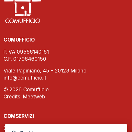
COMUFFICIO
P.IVA 09556140151
C.F. 01796460150
Viale Papiniano, 45 – 20123 Milano
info@comufficio.it
© 2026 Comufficio
Credits:
Meetweb
COMSERVIZI
C.F. e P.IVA: 13474420158