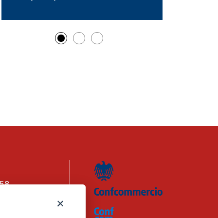
158
n. 1656740