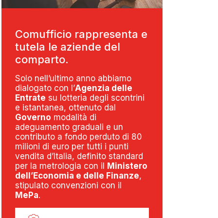
Comufficio rappresenta e
tutela le aziende del
comparto.
Solo nell’ultimo anno abbiamo
dialogato con l’
Agenzia delle
Entrate
su lotteria degli scontrini
e istantanea, ottenuto dal
Governo
modalità di
adeguamento graduali e un
contributo a fondo perduto di 80
milioni di euro per tutti i punti
vendita d’Italia, definito standard
per la metrologia con il
Ministero
dell’Economia e delle Finanze
,
stipulato convenzioni con il
MePa
.