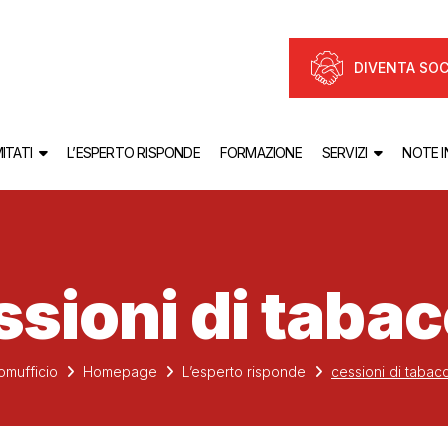
DIVENTA SOC
ITATI
L’ESPERTO RISPONDE
FORMAZIONE
SERVIZI
NOTE 
ssioni di tabac
omufficio
Homepage
L’esperto risponde
cessioni di tabacc