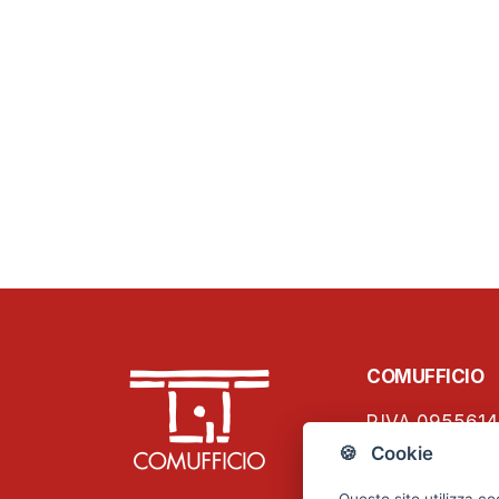
COMUFFICIO
P.IVA 0955614
C.F. 01796460
🍪 Cookie
Viale Papinian