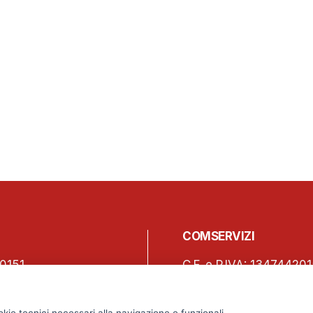
COMSERVIZI
0151
C.F. e P.IVA: 13474420
150
Iscrizione REA Milano 
o, 45 – 20123 Milano
Tel. +39 02 2838 1307