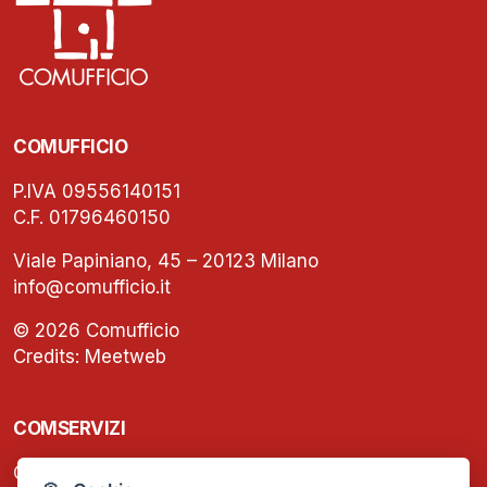
COMUFFICIO
P.IVA 09556140151
C.F. 01796460150
Viale Papiniano, 45 – 20123 Milano
info@comufficio.it
© 2026 Comufficio
Credits:
Meetweb
COMSERVIZI
C.F. e P.IVA: 13474420158