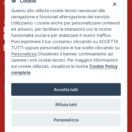
🍪 Cookie
Iscrizione REA Milano n. 1656740
Questo sito utilizza cookie tecnici necessari alla
Tel. +39 02 2838 1307
navigazione e funzionali all’erogazione del servizio.
segreteria@comservizi.eu
Utilizziamo i cookie anche per personalizzare contenuti
ed annunci, per facilitare le interazioni con le nostre
Privacy Policy
funzionalità social e per analizzare il nostro traffico.
Cookie Policy
Puoi esprimere il tuo consenso cliccando su ACCETTA
TUTTI oppure personalizzare le tue scelte cliccando su
Personalizza
.Chiudendo il banner, continueranno ad
operare i soli cookie tecnici. Per maggiori informazioni
sui cookie utilizzati, visualizza la nostra
Cookie Policy
completa
.
Accetta tutti
Rifiuta tutti
Personalizza