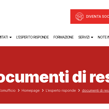
DIVENTA SOC
ITATI
L’ESPERTO RISPONDE
FORMAZIONE
SERVIZI
NOTE 
ocumenti di re
omufficio
Homepage
L’esperto risponde
documenti di re