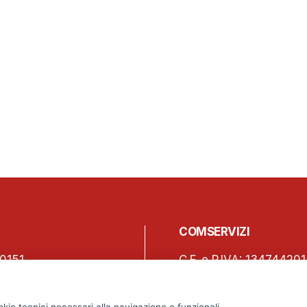
COMSERVIZI
0151
C.F. e P.IVA: 13474420
150
Iscrizione REA Milano 
o, 45 – 20123 Milano
Tel. +39 02 2838 1307