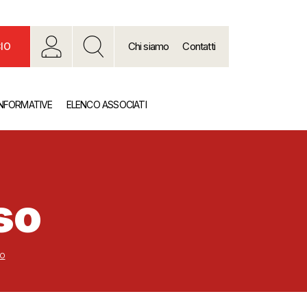
Chi siamo
Contatti
IO
INFORMATIVE
ELENCO ASSOCIATI
so
so