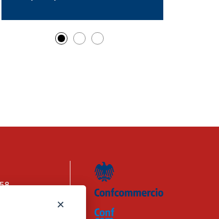
158
n. 1656740