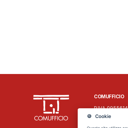
COMUFFICIO
P.IVA 0955614
C.F. 01796460
🍪 Cookie
Viale Papinian