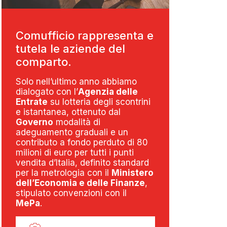
Comufficio rappresenta e
tutela le aziende del
comparto.
Solo nell’ultimo anno abbiamo
dialogato con l’
Agenzia delle
Entrate
su lotteria degli scontrini
e istantanea, ottenuto dal
Governo
modalità di
adeguamento graduali e un
contributo a fondo perduto di 80
milioni di euro per tutti i punti
vendita d’Italia, definito standard
per la metrologia con il
Ministero
dell’Economia e delle Finanze
,
stipulato convenzioni con il
MePa
.