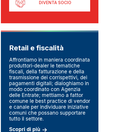
DIVENTA SOCIO
Retail e fiscalità
Metr
pesa
Affrontiamo in maniera coordinata
produttori-dealer le tematiche
Un set
fiscali, della fatturazione e della
perché
trasmissione dei corrispettivi, dei
del go
pagamenti digitali; dialoghiamo in
della m
modo coordinato con Agenzia
linee d
delle Entrate; mettiamo a fattor
impres
comune le best practice di vendor
fortem
e canale per individuare iniziative
dedizi
comuni che possano supportare
serviz
tutto il settore.
Scopri
Scopri di più