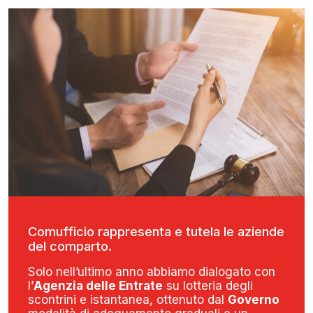
Comufficio rappresenta e tutela le aziende
del comparto.
Solo nell’ultimo anno abbiamo dialogato con
l’
Agenzia delle Entrate
su lotteria degli
scontrini e istantanea, ottenuto dal
Governo