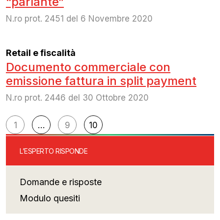
“parlante”
N.ro prot. 2451 del 6 Novembre 2020
Retail e fiscalità
Documento commerciale con
emissione fattura in split payment
N.ro prot. 2446 del 30 Ottobre 2020
Navigazione
1
…
9
10
articoli
L’ESPERTO RISPONDE
Domande e risposte
Modulo quesiti