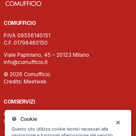
COMUFFICIO
P.IVA 09556140151
C.F. 01796460150
Viale Papiniano, 45 – 20123 Milano
info@comufficio.it
© 2026 Comufficio
Credits:
Meetweb
COMSERVIZI
C.F. e P.IVA: 13474420158
🍪 Cookie
Iscrizione REA Milano n. 1656740
Questo sito utilizza cookie tecnici necessari alla
Tel. +39 02 2838 1307
navigazione e funzionali all’erogazione del servizio.