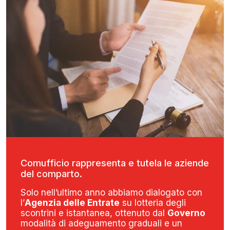
Comufficio rappresenta e tutela le aziende
del comparto.
Solo nell’ultimo anno abbiamo dialogato con
l’
Agenzia delle Entrate
su lotteria degli
scontrini e istantanea, ottenuto dal
Governo
modalità di adeguamento graduali e un