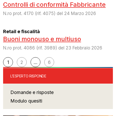
Controlli di conformità Fabbricante
N.ro prot. 4170 (rif. 4075) del 24 Marzo 2026
Retail e fiscalità
Buoni monouso e multiuso
N.ro prot. 4086 (rif. 3989) del 23 Febbraio 2026
Navigazione
1
2
…
6
articoli
L’ESPERTO RISPONDE
Domande e risposte
Modulo quesiti