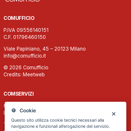
COMUFFICIO
P.IVA 09556140151
C.F. 01796460150
Viale Papiniano, 45 – 20123 Milano
info@comufficio.it
© 2026 Comufficio
Credits:
Meetweb
COMSERVIZI
C.F. e P.IVA: 13474420158
🍪 Cookie
Iscrizione REA Milano n. 1656740
Questo sito utilizza cookie tecnici necessari alla
Tel. +39 02 2838 1307
navigazione e funzionali all’erogazione del servizio.