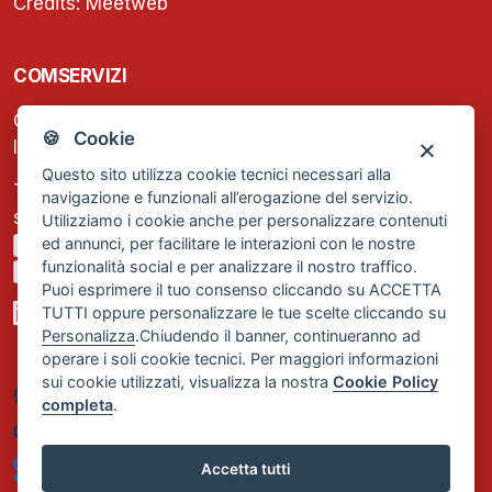
Credits:
Meetweb
COMSERVIZI
C.F. e P.IVA: 13474420158
🍪 Cookie
Iscrizione REA Milano n. 1656740
Questo sito utilizza cookie tecnici necessari alla
Tel. +39 02 2838 1307
navigazione e funzionali all’erogazione del servizio.
segreteria@comservizi.eu
Utilizziamo i cookie anche per personalizzare contenuti
ed annunci, per facilitare le interazioni con le nostre
Privacy Policy
funzionalità social e per analizzare il nostro traffico.
Cookie Policy
Puoi esprimere il tuo consenso cliccando su ACCETTA
TUTTI oppure personalizzare le tue scelte cliccando su
Personalizza
.Chiudendo il banner, continueranno ad
operare i soli cookie tecnici. Per maggiori informazioni
sui cookie utilizzati, visualizza la nostra
Cookie Policy
completa
.
Accetta tutti