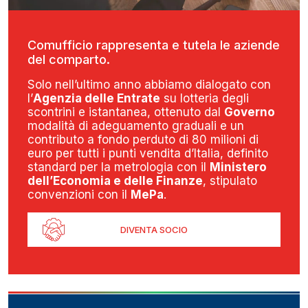
Comufficio rappresenta e tutela le aziende
del comparto.
Solo nell’ultimo anno abbiamo dialogato con
l’
Agenzia delle Entrate
su lotteria degli
scontrini e istantanea, ottenuto dal
Governo
modalità di adeguamento graduali e un
contributo a fondo perduto di 80 milioni di
euro per tutti i punti vendita d’Italia, definito
standard per la metrologia con il
Ministero
dell’Economia e delle Finanze
, stipulato
convenzioni con il
MePa
.
DIVENTA SOCIO