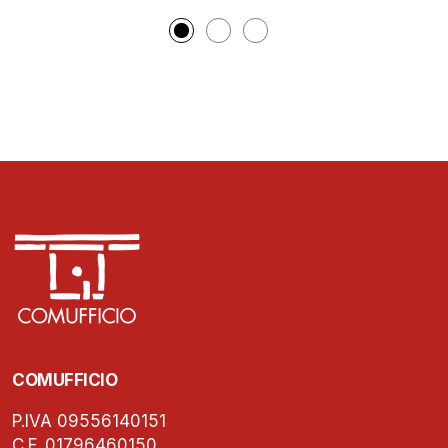
COMUFFICIO
P.IVA 09556140151
C.F. 01796460150