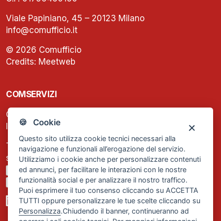
Viale Papiniano, 45 – 20123 Milano
info@comufficio.it
© 2026 Comufficio
Credits:
Meetweb
COMSERVIZI
C.F. e P.IVA: 13474420158
🍪 Cookie
Iscrizione REA Milano n. 1656740
Questo sito utilizza cookie tecnici necessari alla
Tel. +39 02 2838 1307
navigazione e funzionali all’erogazione del servizio.
segreteria@comservizi.eu
Utilizziamo i cookie anche per personalizzare contenuti
ed annunci, per facilitare le interazioni con le nostre
Privacy Policy
funzionalità social e per analizzare il nostro traffico.
Cookie Policy
Puoi esprimere il tuo consenso cliccando su ACCETTA
TUTTI oppure personalizzare le tue scelte cliccando su
Personalizza
.Chiudendo il banner, continueranno ad