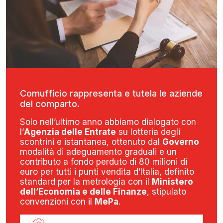
Comufficio rappresenta e tutela le aziende
del comparto.
Solo nell’ultimo anno abbiamo dialogato con
l’
Agenzia delle Entrate
su lotteria degli
scontrini e istantanea, ottenuto dal
Governo
modalità di adeguamento graduali e un
contributo a fondo perduto di 80 milioni di
euro per tutti i punti vendita d’Italia, definito
standard per la metrologia con il
Ministero
dell’Economia e delle Finanze
, stipulato
convenzioni con il
MePa
.