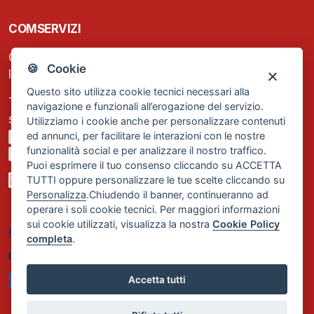
COMSERVIZI
C.F. e P.IVA: 13474420158
🍪 Cookie
Iscrizione REA Milano n. 1656740
Questo sito utilizza cookie tecnici necessari alla
Tel. +39 02 2838 1307
navigazione e funzionali all’erogazione del servizio.
segreteria@comservizi.eu
Utilizziamo i cookie anche per personalizzare contenuti
ed annunci, per facilitare le interazioni con le nostre
Privacy Policy
funzionalità social e per analizzare il nostro traffico.
Cookie Policy
Puoi esprimere il tuo consenso cliccando su ACCETTA
TUTTI oppure personalizzare le tue scelte cliccando su
Personalizza
.Chiudendo il banner, continueranno ad
operare i soli cookie tecnici. Per maggiori informazioni
sui cookie utilizzati, visualizza la nostra
Cookie Policy
completa
.
Accetta tutti