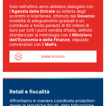
Solo nell’ultimo anno abbiamo dialogato con
l’
Agenzia delle Entrate
su lotteria degli
scontrini e istantanea, ottenuto dal
Governo
modalità di adeguamento graduali e un
contributo a fondo perduto di 80 milioni di
euro per tutti i punti vendita d’Italia, definito
standard per la metrologia con il
Ministero
dell’Economia e delle Finanze
, stipulato
convenzioni con il
MePa
.
DIVENTA SOCIO
Retail e fiscalità
Affrontiamo in maniera coordinata produttori-
dealer le tematiche fiscali, della fatturazione