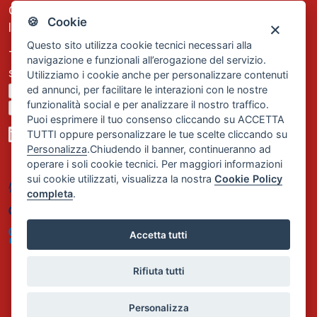
C.F. e P.IVA: 13474420158
🍪 Cookie
Iscrizione REA Milano n. 1656740
Questo sito utilizza cookie tecnici necessari alla
Tel. +39 02 2838 1307
navigazione e funzionali all’erogazione del servizio.
segreteria@comservizi.eu
Utilizziamo i cookie anche per personalizzare contenuti
ed annunci, per facilitare le interazioni con le nostre
Privacy Policy
funzionalità social e per analizzare il nostro traffico.
Cookie Policy
Puoi esprimere il tuo consenso cliccando su ACCETTA
TUTTI oppure personalizzare le tue scelte cliccando su
Personalizza
.Chiudendo il banner, continueranno ad
operare i soli cookie tecnici. Per maggiori informazioni
sui cookie utilizzati, visualizza la nostra
Cookie Policy
completa
.
Accetta tutti
Rifiuta tutti
Personalizza