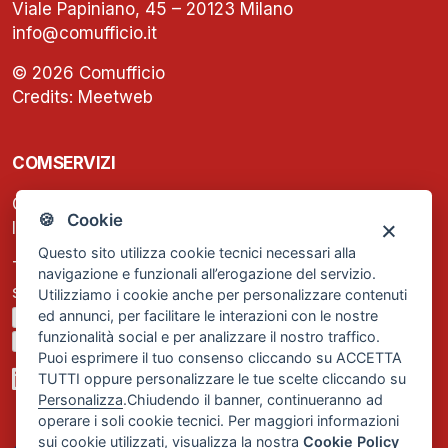
Viale Papiniano, 45 – 20123 Milano
info@comufficio.it
© 2026 Comufficio
Credits:
Meetweb
COMSERVIZI
C.F. e P.IVA: 13474420158
🍪 Cookie
Iscrizione REA Milano n. 1656740
Questo sito utilizza cookie tecnici necessari alla
Tel. +39 02 2838 1307
navigazione e funzionali all’erogazione del servizio.
segreteria@comservizi.eu
Utilizziamo i cookie anche per personalizzare contenuti
ed annunci, per facilitare le interazioni con le nostre
Privacy Policy
funzionalità social e per analizzare il nostro traffico.
Cookie Policy
Puoi esprimere il tuo consenso cliccando su ACCETTA
TUTTI oppure personalizzare le tue scelte cliccando su
Personalizza
.Chiudendo il banner, continueranno ad
operare i soli cookie tecnici. Per maggiori informazioni
sui cookie utilizzati, visualizza la nostra
Cookie Policy