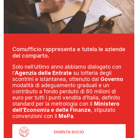
Comufficio rappresenta e tutela le aziende
del comparto.
Solo nell’ultimo anno abbiamo dialogato con
l’
Agenzia delle Entrate
su lotteria degli
scontrini e istantanea, ottenuto dal
Governo
modalità di adeguamento graduali e un
contributo a fondo perduto di 80 milioni di
euro per tutti i punti vendita d’Italia, definito
standard per la metrologia con il
Ministero
dell’Economia e delle Finanze
, stipulato
convenzioni con il
MePa
.
DIVENTA SOCIO