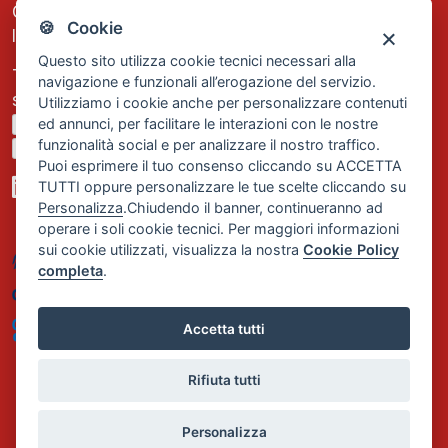
C.F. e P.IVA: 13474420158
🍪 Cookie
Iscrizione REA Milano n. 1656740
Questo sito utilizza cookie tecnici necessari alla
Tel. +39 02 2838 1307
navigazione e funzionali all’erogazione del servizio.
segreteria@comservizi.eu
Utilizziamo i cookie anche per personalizzare contenuti
ed annunci, per facilitare le interazioni con le nostre
Privacy Policy
funzionalità social e per analizzare il nostro traffico.
Cookie Policy
Puoi esprimere il tuo consenso cliccando su ACCETTA
TUTTI oppure personalizzare le tue scelte cliccando su
Personalizza
.Chiudendo il banner, continueranno ad
operare i soli cookie tecnici. Per maggiori informazioni
sui cookie utilizzati, visualizza la nostra
Cookie Policy
completa
.
Accetta tutti
Rifiuta tutti
Personalizza