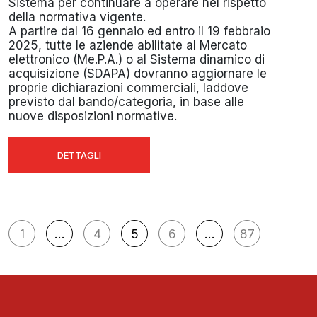
Sistema per continuare a operare nel rispetto
della normativa vigente.
A partire dal 16 gennaio ed entro il 19 febbraio
2025, tutte le aziende abilitate al Mercato
elettronico (Me.P.A.) o al Sistema dinamico di
acquisizione (SDAPA) dovranno aggiornare le
proprie dichiarazioni commerciali, laddove
previsto dal bando/categoria, in base alle
nuove disposizioni normative.
DETTAGLI
Navigazione
1
…
4
5
6
…
87
articoli