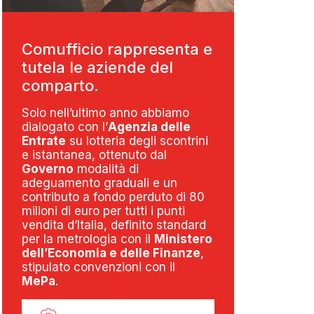
Comufficio rappresenta e
tutela le aziende del
comparto.
Solo nell’ultimo anno abbiamo
dialogato con l’
Agenzia delle
Entrate
su lotteria degli scontrini
e istantanea, ottenuto dal
Governo
modalità di
adeguamento graduali e un
contributo a fondo perduto di 80
milioni di euro per tutti i punti
vendita d’Italia, definito standard
per la metrologia con il
Ministero
dell’Economia e delle Finanze
,
stipulato convenzioni con il
MePa
.