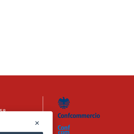
158
n. 1656740