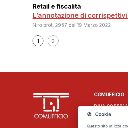
Retail e fiscalità
L’annotazione di corrispettivi
N.ro prot. 2957 del 19 Marzo 2022
Navigazione
1
2
articoli
COMUFFICIO
P.IVA 0955614
C.F. 01796460
🍪 Cookie
Viale Papinian
Questo sito utilizza co