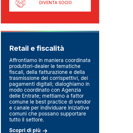
DIVENTA SOCIO
Retail e fiscalità
Metr
pesa
Affrontiamo in maniera coordinata
produttori-dealer le tematiche
Un set
fiscali, della fatturazione e della
perché
trasmissione dei corrispettivi, dei
del go
pagamenti digitali; dialoghiamo in
della m
modo coordinato con Agenzia
linee d
delle Entrate; mettiamo a fattor
impres
comune le best practice di vendor
fortem
e canale per individuare iniziative
dedizi
comuni che possano supportare
serviz
tutto il settore.
Scopri
Scopri di più