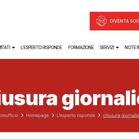
DIVENTA SOC
ITATI
L’ESPERTO RISPONDE
FORMAZIONE
SERVIZI
NOTE 
iusura giornali
omufficio
Homepage
L’esperto risponde
chiusura giornalie