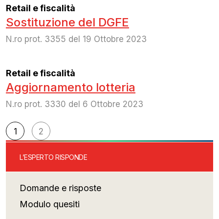
Retail e fiscalità
Sostituzione del DGFE
N.ro prot. 3355 del 19 Ottobre 2023
Retail e fiscalità
Aggiornamento lotteria
N.ro prot. 3330 del 6 Ottobre 2023
Navigazione
1
2
articoli
L’ESPERTO RISPONDE
Domande e risposte
Modulo quesiti