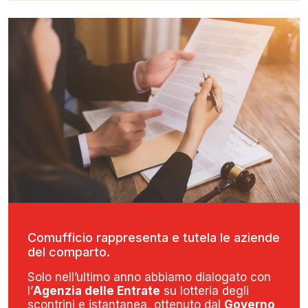
Comufficio rappresenta e tutela le aziende
del comparto.
Solo nell’ultimo anno abbiamo dialogato con
l’
Agenzia delle Entrate
su lotteria degli
scontrini e istantanea, ottenuto dal
Governo