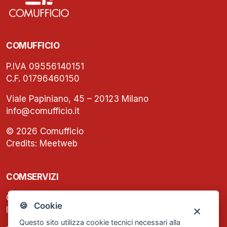
COMUFFICIO
P.IVA 09556140151
C.F. 01796460150
Viale Papiniano, 45 – 20123 Milano
info@comufficio.it
© 2026 Comufficio
Credits:
Meetweb
COMSERVIZI
C.F. e P.IVA: 13474420158
🍪 Cookie
Iscrizione REA Milano n. 1656740
Questo sito utilizza cookie tecnici necessari alla