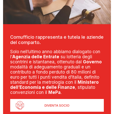
Comufficio rappresenta e tutela le aziende
del comparto.
Solo nell’ultimo anno abbiamo dialogato con
l’
Agenzia delle Entrate
su lotteria degli
scontrini e istantanea, ottenuto dal
Governo
modalità di adeguamento graduali e un
contributo a fondo perduto di 80 milioni di
euro per tutti i punti vendita d’Italia, definito
standard per la metrologia con il
Ministero
dell’Economia e delle Finanze
, stipulato
convenzioni con il
MePa
.
DIVENTA SOCIO