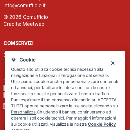
info@comufficio.it
© 2026 Comufficio
Credits:
Meetweb
COMSERVIZI
C.F. e P.IVA: 13474420158
🍪 Cookie
Iscrizione REA Milano n. 1656740
Questo sito utilizza cookie tecnici necessari alla
Tel. +39 02 2838 1307
navigazione e funzionali all’erogazione del servizio.
segreteria@comservizi.eu
Utilizziamo i cookie anche per personalizzare contenuti
ed annunci, per facilitare le interazioni con le nostre
Privacy Policy
funzionalità social e per analizzare il nostro traffico.
Cookie Policy
Puoi esprimere il tuo consenso cliccando su ACCETTA
TUTTI oppure personalizzare le tue scelte cliccando su
Personalizza
.Chiudendo il banner, continueranno ad
operare i soli cookie tecnici. Per maggiori informazioni
sui cookie utilizzati, visualizza la nostra
Cookie Policy